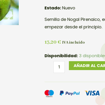
Estado:
Nuevo
Semilla de Nogal Pirenaico, 
empezar desde el principio.
13,20
€
IVA incluído
SEMILLAS
Disponibilidad:
3 disponible
NOGAL
AÑADIR AL CA
PIRENAICO
(40U.)
cantidad