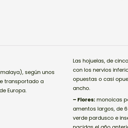
Las hojuelas, de cinc
con los nervios inferi
Himalaya), según unos
opuestas o casi opue
ue transportado a
ancho.
 de Europa.
– Flores:
monoicas po
amentos largos, de 6 
verde pardusco e inse
nacidas el año anteri