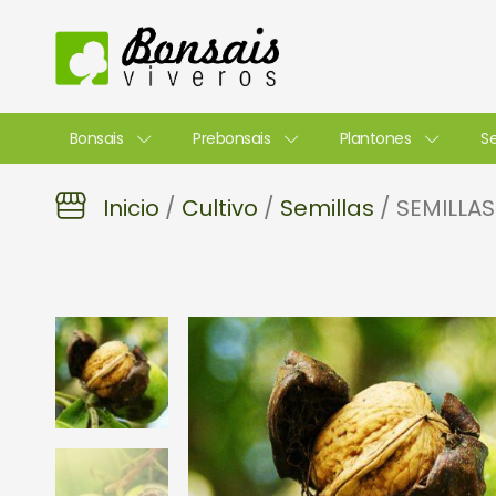
Ir
al
contenido
Bonsais
Prebonsais
Plantones
Se
Inicio
/
Cultivo
/
Semillas
/ SEMILLAS