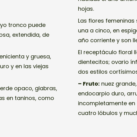
hojas.
Las flores femeninas
uyo tronco puede
una a cinco, en espig
sa, extendida, de
año corriente y son l
El receptáculo floral
enicienta y gruesa,
dientecitos; ovario í
uro y en las viejas
dos estilos cortísimos
– Fruto:
nuez grande,
erde opaco, glabras,
endocarpio duro, arru
as en taninos, como
incompletamente en d
cuatro lóbulos y muc