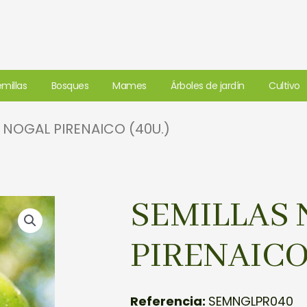
millas
Bosques
Mames
Árboles de jardín
Cultivo
 NOGAL PIRENAICO (40U.)
SEMILLAS
PIRENAICO 
Referencia:
SEMNGLPR040