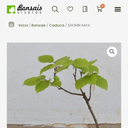
Buscar
Ir
Me
0
Carrito
al
contenido
Inicio
/
Bonsais
/
Caduca
/ SHOHIN HAYA