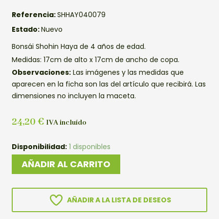
Referencia:
SHHAY040079
Estado:
Nuevo
Bonsái Shohin Haya de 4 años de edad.
Medidas: 17cm de alto x 17cm de ancho de copa.
Observaciones:
Las imágenes y las medidas que
aparecen en la ficha son las del artículo que recibirá. Las
dimensiones no incluyen la maceta.
24,20
€
IVA incluído
SHOHIN
Disponibilidad:
1 disponibles
HAYA
AÑADIR AL CARRITO
cantidad
AÑADIR A LA LISTA DE DESEOS