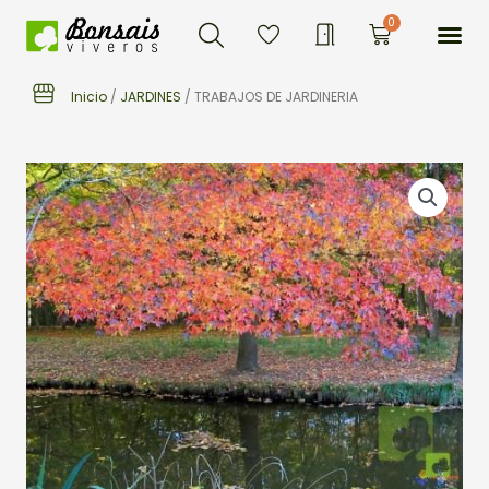
Buscar
Ir
Me
0
Carrito
al
contenido
Inicio
/
JARDINES
/ TRABAJOS DE JARDINERIA