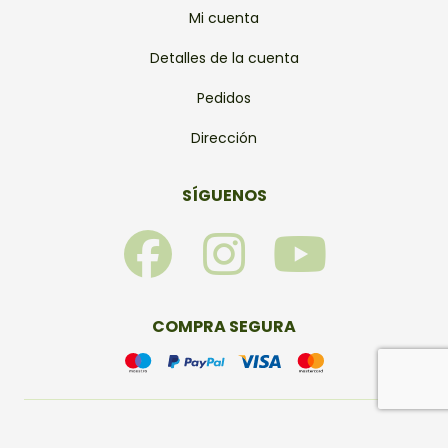
Mi cuenta
Detalles de la cuenta
Pedidos
Dirección
SÍGUENOS
F
I
Y
a
n
o
c
s
u
COMPRA SEGURA
e
t
t
b
a
u
© Bonsais Viveros 2026 – Todos los derechos reservados.