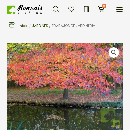
Buscar
Ir
Me
0
Carrito
al
contenido
Inicio
/
JARDINES
/ TRABAJOS DE JARDINERIA