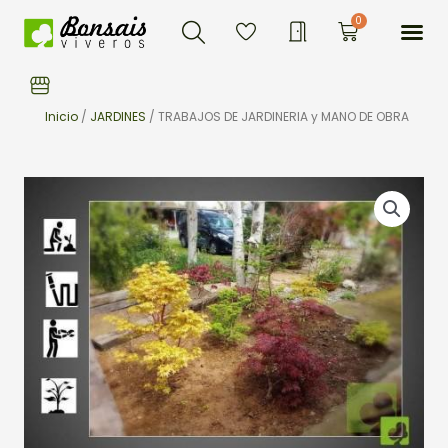
Buscar
Ir
Me
0
Carrito
al
contenido
Inicio
/
JARDINES
/ TRABAJOS DE JARDINERIA y MANO DE OBRA