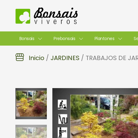
Ir
al
contenido
Bonsais
Prebonsais
Plantones
Se
Inicio
/
JARDINES
/ TRABAJOS DE JA