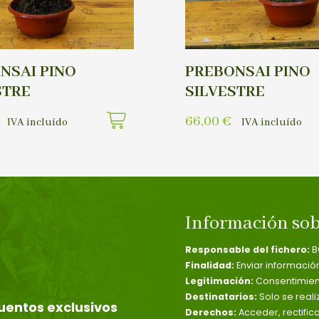
NSAI PINO
PREBONSAI PINO
STRE
SILVESTRE
66,00
€
IVA incluído
IVA incluído
Información sob
Responsable del fichero:
B
Finalidad:
Enviar informació
Legitimación:
Consentimient
Destinatarios:
Solo se reali
uentos exclusivos
Derechos:
Acceder, rectific