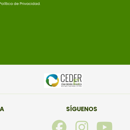
olítica de Privacidad.
TA
SÍGUENOS
F
I
Y