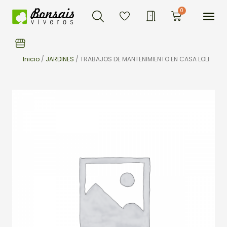
Buscar
Ir
Me
0
Carrito
al
contenido
Inicio
/
JARDINES
/ TRABAJOS DE MANTENIMIENTO EN CASA LOLI