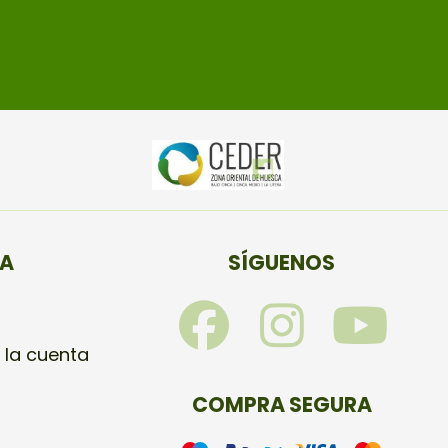
TA
SÍGUENOS
F
I
Y
a
n
o
 la cuenta
c
s
u
COMPRA SEGURA