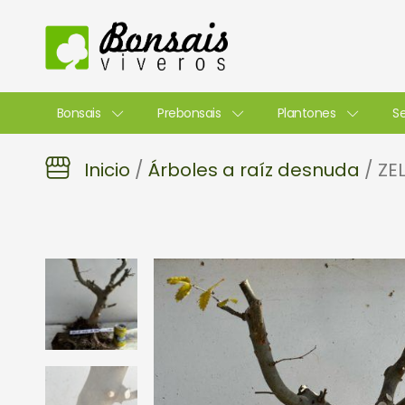
Ir
al
contenido
Bonsais
Prebonsais
Plantones
Se
Inicio
/
Árboles a raíz desnuda
/ ZE