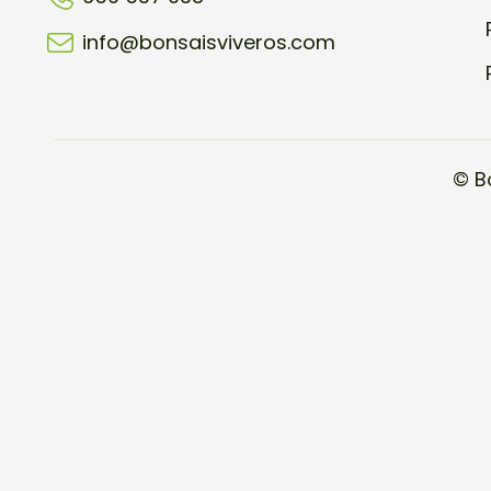
info@bonsaisviveros.com
© B