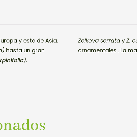
Europa y este de Asia.
Zelkova serrata
y
Z. c
a)
hasta un gran
ornamentales . La ma
rpinifolia)
.
onados