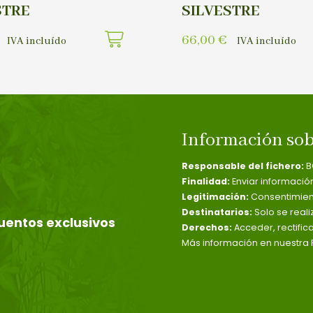
STRE
SILVESTRE
66,00
€
IVA incluído
IVA incluído
Información sob
Responsable del fichero:
B
Finalidad:
Enviar informació
Legitimación:
Consentimient
Destinatarios:
Solo se reali
uentos exclusivos
Derechos:
Acceder, rectific
Más información en nuestra P