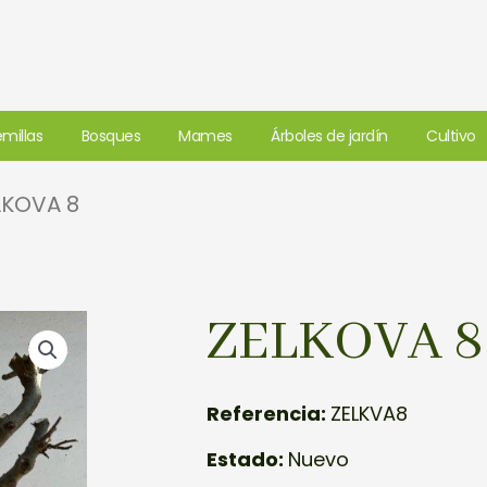
millas
Bosques
Mames
Árboles de jardín
Cultivo
LKOVA 8
ZELKOVA 8
Referencia:
ZELKVA8
Estado:
Nuevo