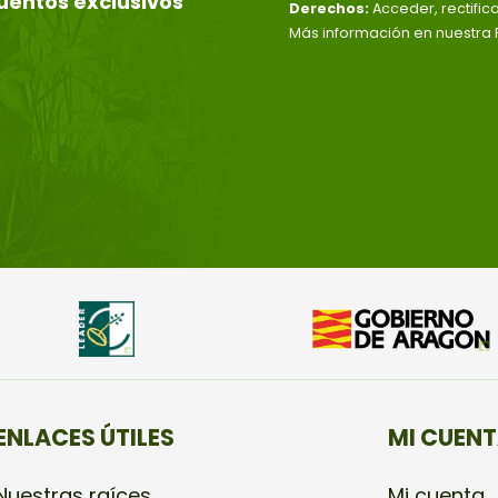
uentos exclusivos
Derechos:
Acceder, rectific
Más información en nuestra P
ENLACES ÚTILES
MI CUEN
Nuestras raíces
Mi cuenta