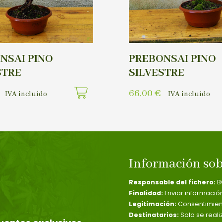
NSAI PINO
PREBONSAI PINO
STRE
SILVESTRE
66,00
€
IVA incluído
IVA incluído
Información sob
Responsable del fichero:
B
Finalidad:
Enviar informació
Legitimación:
Consentimient
Destinatarios:
Solo se reali