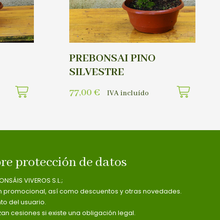
PREBONSAI PINO
SILVESTRE
77,00
€
IVA incluído
re protección de datos
ONSÁIS VIVEROS S.L.;
n promocional, así como descuentos y otras novedades.
o del usuario.
zan cesiones si existe una obligación legal.