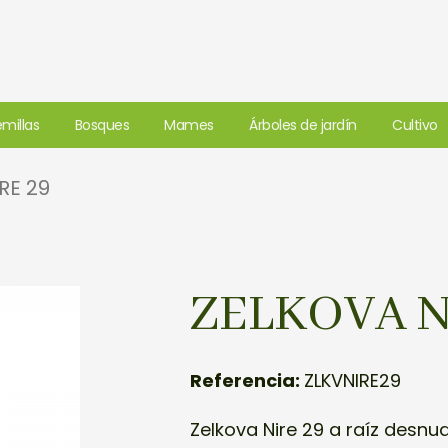
millas
Bosques
Mames
Árboles de jardín
Cultivo
RE 29
ZELKOVA N
Referencia:
ZLKVNIRE29
Zelkova Nire 29 a raíz desnu