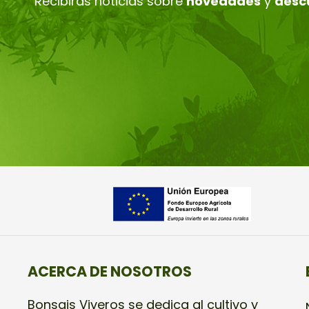
Recibirás noticias sobre
novedades
y
desc
ACERCA DE NOSOTROS
Bonsais Viveros se dedica al cultivo y