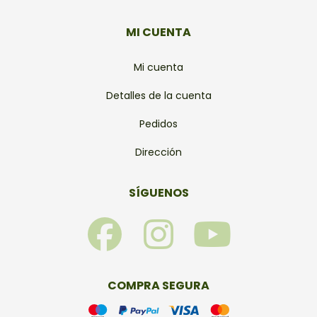
MI CUENTA
Mi cuenta
Detalles de la cuenta
Pedidos
Dirección
SÍGUENOS
F
I
Y
a
n
o
c
s
u
COMPRA SEGURA