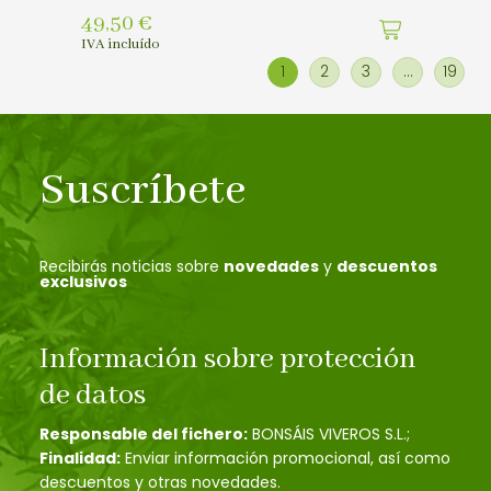
49,50
€
IVA incluído
1
2
3
…
19
Suscríbete
Recibirás noticias sobre
novedades
y
descuentos
exclusivos
Información sobre protección
de datos
Responsable del fichero:
BONSÁIS VIVEROS S.L.;
Finalidad:
Enviar información promocional, así como
descuentos y otras novedades.