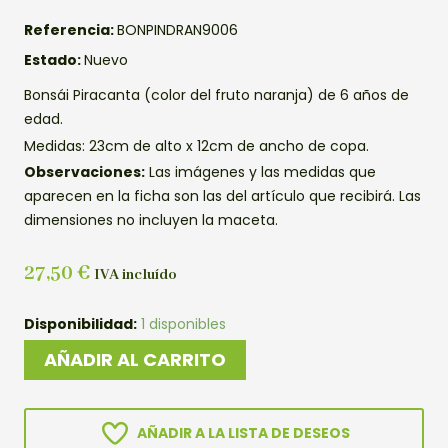
Referencia:
BONPINDRAN9006
Estado:
Nuevo
Bonsái Piracanta (color del fruto naranja) de 6 años de
edad.
Medidas: 23cm de alto x 12cm de ancho de copa.
Observaciones:
Las imágenes y las medidas que
aparecen en la ficha son las del artículo que recibirá. Las
dimensiones no incluyen la maceta.
27,50
€
IVA incluído
BONSAI
Disponibilidad:
1 disponibles
PIRACANTA
AÑADIR AL CARRITO
cantidad
AÑADIR A LA LISTA DE DESEOS