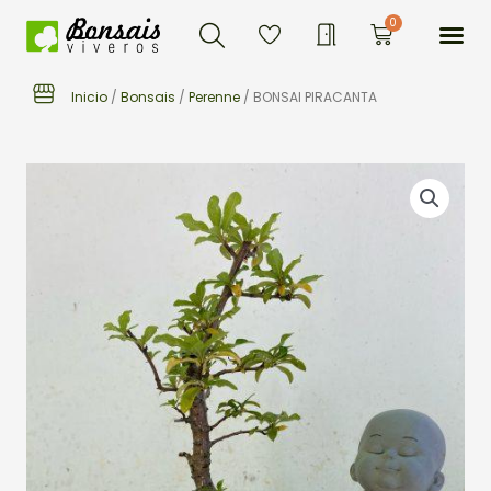
Buscar
Ir
Me
0
Carrito
al
contenido
Inicio
/
Bonsais
/
Perenne
/ BONSAI PIRACANTA